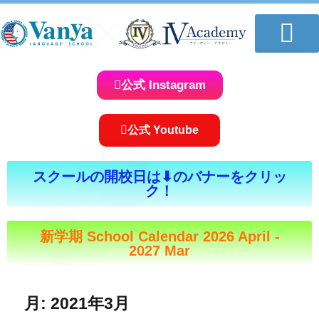
学校について
教室一覧
講師紹介
コースのご案内
体験レッスンお申し込み
おしらせ＆ブログ
求人情報
公式 Instagram
公式 Youtube
スクールの開校日は⬇︎のバナーをクリッ
ク！
新学期 School Calendar 2026 April -
2027 Mar
月:
2021年3月