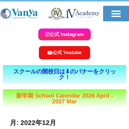
学校について
教室一覧
講師紹介
コースのご案内
体験レッスンお申し込み
おしらせ＆ブログ
求人情報
公式 Instagram
公式 Youtube
スクールの開校日は⬇︎のバナーをクリッ
ク！
新学期 School Calendar 2026 April -
2027 Mar
月:
2022年12月