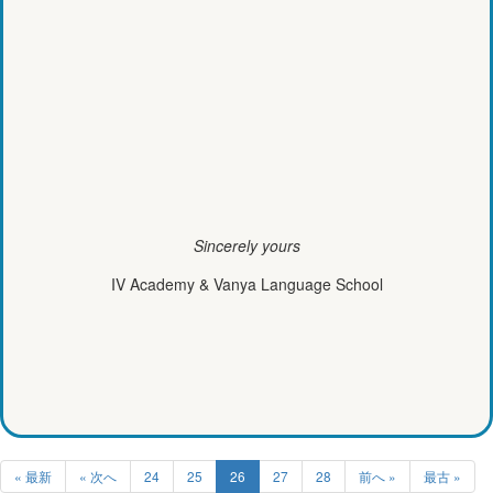
Sincerely yours
IV Academy & Vanya Language School
« 最新
« 次へ
24
25
26
27
28
前へ »
最古 »