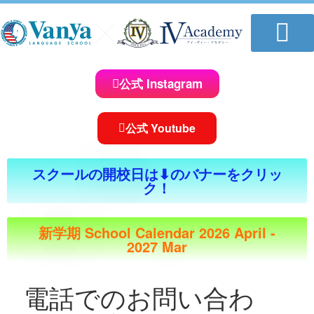
学校について
教室一覧
講師紹介
コースのご案内
体験レッスンお申し込み
おしらせ＆ブログ
求人情報
公式 Instagram
公式 Youtube
スクールの開校日は⬇︎のバナーをクリッ
ク！
新学期 School Calendar 2026 April -
2027 Mar
電話でのお問い合わ