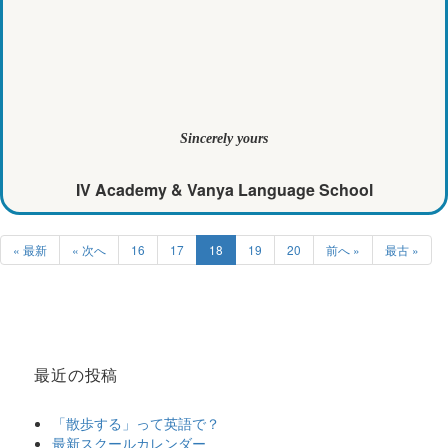
Sincerely yours
IV Academy & Vanya Language School
« 最新
« 次へ
16
17
18
19
20
前へ »
最古 »
最近の投稿
「散歩する」って英語で？
最新スクールカレンダー