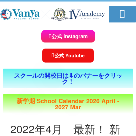
学校について
教室一覧
講師紹介
コースのご案内
体験レッスンお申し込み
おしらせ＆ブログ
求人情報
公式 Instagram
公式 Youtube
スクールの開校日は⬇︎のバナーをクリッ
ク！
新学期 School Calendar 2026 April -
2027 Mar
2022年4月 最新！ 新