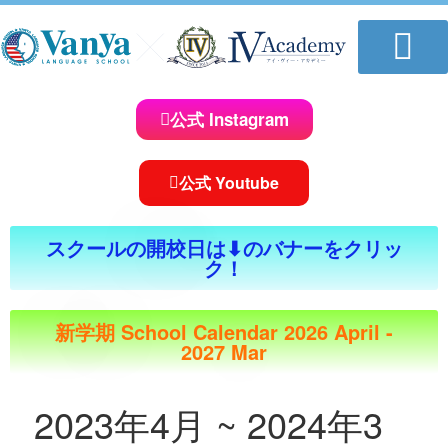
学校について
教室一覧
講師紹介
コースのご案内
体験レッスンお申し込み
おしらせ＆ブログ
求人情報
公式 Instagram
公式 Youtube
スクールの開校日は⬇︎のバナーをクリッ
ク！
新学期 School Calendar 2026 April -
2027 Mar
2023年4月 ~ 2024年3