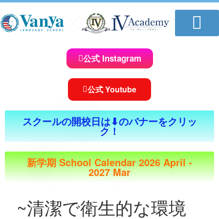
学校について
教室一覧
講師紹介
コースのご案内
体験レッスンお申し込み
おしらせ＆ブログ
求人情報
公式 Instagram
公式 Youtube
スクールの開校日は⬇︎のバナーをクリッ
ク！
新学期 School Calendar 2026 April -
2027 Mar
~清潔で衛生的な環境